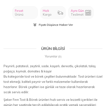
Fırsat
Hızlı
Aynı Gün
Ürünü
Kargo
Teslimat
Fiyatı Düşünce Haber Ver
ÜRÜN BILGISI
Yorumlar
(0)
Peynirli, patatesli, zeytinli, sade, kaşarlı, dereotlu, çikolatalı, talaş
poğaça, kıymalı, domates & kaşar
Bu kategoride tost ve börek çeşitleri bulunmaktadır. Tost ürünleri özel
tost ekmeği, kaliteli peynir ve farklı malzemeler kullanılarak
hazırlanır. Börek çeşitleri ise günlük ve taze olarak hazırlanarak
sıcak servis edilir.
Şeker Fırın Tost & Börek ürünleri hızlı servis ve lezzetli içerikleri ile
günün her saatinde tercih edilebilecek pratik yemek seçenekleri