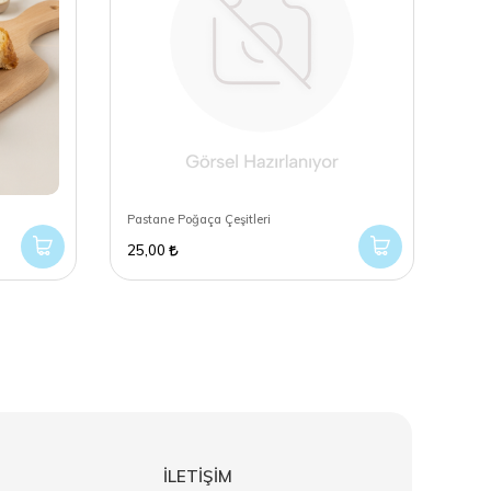
Pastane Poğaça Çeşitleri
Sucu
25,00
210
İLETİŞİM