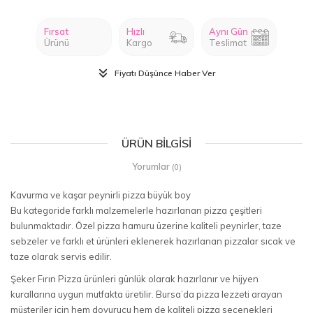
Fırsat
Hızlı
Aynı Gün
Ürünü
Kargo
Teslimat
Fiyatı Düşünce Haber Ver
ÜRÜN BILGISI
Yorumlar
(0)
Kavurma ve kaşar peynirli pizza büyük boy
Bu kategoride farklı malzemelerle hazırlanan pizza çeşitleri
bulunmaktadır. Özel pizza hamuru üzerine kaliteli peynirler, taze
sebzeler ve farklı et ürünleri eklenerek hazırlanan pizzalar sıcak ve
taze olarak servis edilir.
Şeker Fırın Pizza ürünleri günlük olarak hazırlanır ve hijyen
kurallarına uygun mutfakta üretilir. Bursa’da pizza lezzeti arayan
müşteriler için hem doyurucu hem de kaliteli pizza seçenekleri